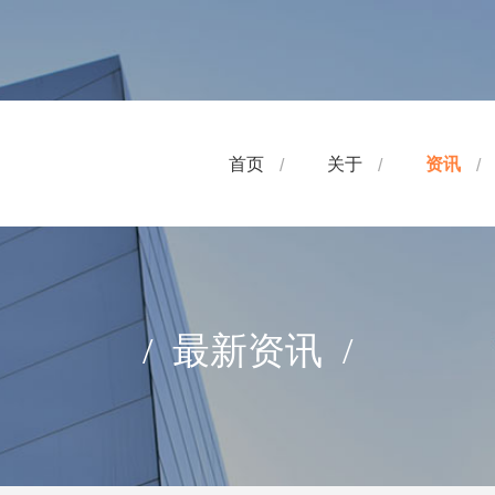
首页
关于
资讯
/
/
/
/ 最新资讯 /